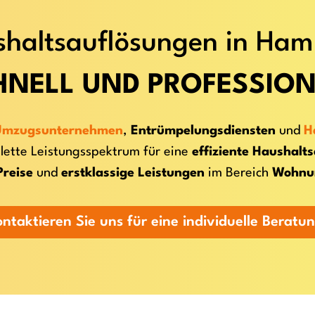
haltsauflösungen in Ha
HNELL UND PROFESSION
Umzugsunternehmen
,
Entrümpelungsdiensten
und
H
lette Leistungsspektrum für eine
effiziente Haushalt
Preise
und
erstklassige Leistungen
im Bereich
Wohnu
ontaktieren Sie uns für eine individuelle Beratun